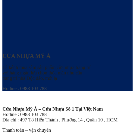
CỬA NHỰA MỸ Á
Là kênh mua sắm sản phẩm cửa nhựa trang trí
với hàng ngàn lựa chọn thỏa mãn nhu cầu
trang trí nhà Độc đáo, mới lạ
Hotline : 0988 103 788
Cửa Nhựa Mỹ Á – Cửa Nhựa Số 1 Tại Việt Nam
Hotline : 0988 103 788
Địa chỉ : 497 Tô Hiến Thành , Phường 14 , Quận 10 , HCM
Thanh toán – vận chuyển