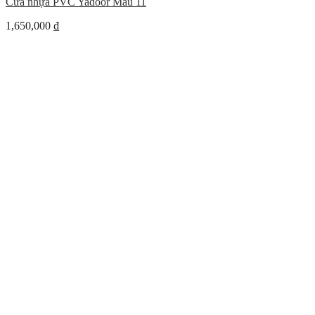
Cửa nhựa PVC Yadoor Mẫu 11
1,650,000
₫