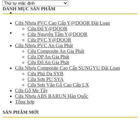
DANH MỤC SẢN PHẨM
Cửa Nhựa PVC Cao Cấp Y@DOOR Đài Loan
Cửa Đố Y@DOOR
Cửa Nguyên Tấm Y@DOOR
Cửa PVC Y@DOOR
Cửa Nhựa PVC An Gia Phát
Cửa Composite An Gia Phát
Cửa DP An Gia Phát
Cửa Đố An Gia Phát
Cửa Nhựa Composite Cao Cấp SUNGYU Đài Loan
Cửa Phủ Da SYB
Cửa Sơn PU SYA
Cửa Sơn Vân Gỗ Cao Cấp LX
Cửa Gỗ Me Tây
Cửa Nhựa ABS BARUN Hàn Quốc
Tổng hợp
SẢN PHẨM MỚI